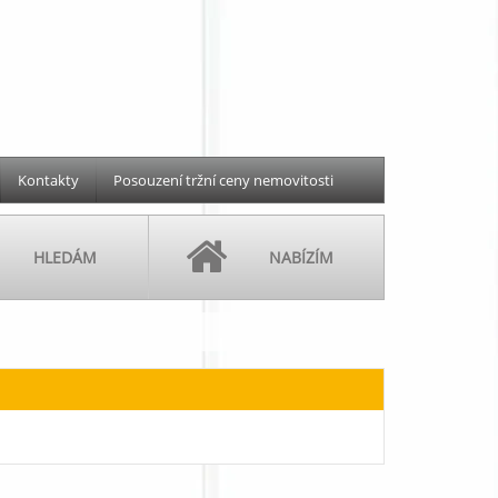
Kontakty
Posouzení tržní ceny nemovitosti
HLEDÁM
NABÍZÍM