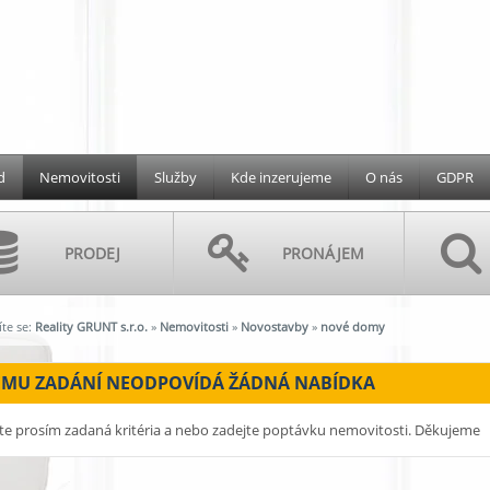
d
Nemovitosti
Služby
Kde inzerujeme
O nás
GDPR
PRODEJ
PRONÁJEM
te se:
Reality GRUNT s.r.o.
»
Nemovitosti
»
Novostavby
»
nové domy
EMU ZADÁNÍ NEODPOVÍDÁ ŽÁDNÁ NABÍDKA
te prosím zadaná kritéria a nebo zadejte poptávku nemovitosti. Děkujeme