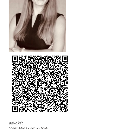
advokát
GSM:
+420 739 573 934