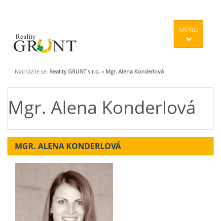
MENU
Nacházíte se:
Reality GRUNT s.r.o.
»
Mgr. Alena Konderlová
Mgr. Alena Konderlová
MGR. ALENA KONDERLOVÁ