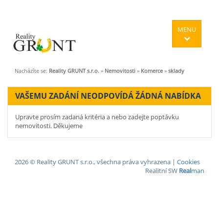
MENU
Nacházíte se:
Reality GRUNT s.r.o.
»
Nemovitosti
»
Komerce
»
sklady
VAŠEMU ZADÁNÍ NEODPOVÍDÁ ŽÁDNÁ NABÍDKA
Upravte prosím zadaná kritéria a nebo zadejte poptávku
nemovitosti. Děkujeme
2026 © Reality GRUNT s.r.o., všechna práva vyhrazena |
Cookies
Realitní SW
Real
man