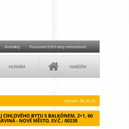
Kontakty
Posouzení tržní ceny nemovitosti
HLEDÁM
NABÍZÍM
zobrazit:
10
,
20
,
50
J CIHLOVÉHO BYTU S BALKÓNEM, 2+1, 60
ARVINÁ - NOVÉ MĚSTO, EV.Č.: 00238