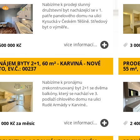
Nabízíme k prodeji slunný
družstevní byt nacházející se v 1.
patře panelového domu na ulici
Kysucká v Českém Těšíně. Středový
byt o výměře..
více informací...
500 000 Kč
3 00
ÁJEM BYTY 2+1, 60
m²
- KARVINÁ - NOVÉ
PRODE
O, EV.Č.: 00237
55
m²
,
Nabízíme k pronájmu
zrekonstruovaný byt 2+1 se dvěma
balkóny, který se nachází ve 3.
podlaží cihlového domu na ulici
Rudé Armády v Karviné..
více informací...
 000 Kč za měsíc
2 40