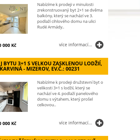
Nabízíme k prodeji v minulosti
zrekonstruovaný byt 2+1 se dvěma
balkóny, který se nachází ve 3.
podlaží cihlového domu na ulici
Rudé Armády..
více informací...
0 000 Kč
J BYTU 3+1 S VELKOU ZASKLENOU LODŽIÍ,
 KARVINÁ - MIZEROV, EV.Č.: 00231
Nabízíme k prodeji družstevní byt o
velikosti 3+1 s lodžií, který se
nachází ve 4. podlaží panelového
domu s výtahem, který prošel
celkovou..
více informací...
0 000 Kč