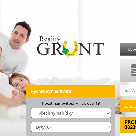
Úvo
Rychlé vyhledávání
Nachází
Počet nemovitostí v nabídce:
13
zobraz
PROD
0023