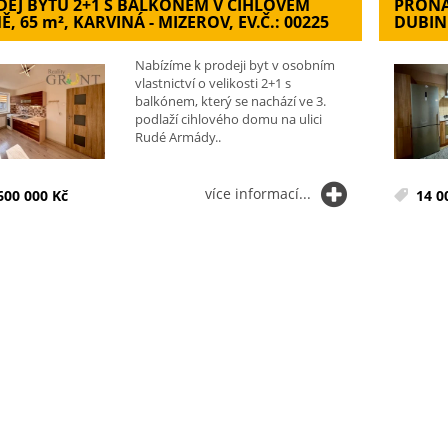
EJ BYTU 2+1 S BALKÓNEM V CIHLOVÉM
PRONÁ
Ě, 65
m²
, KARVINÁ - MIZEROV, EV.Č.: 00225
DUBINĚ
Nabízíme k prodeji byt v osobním
vlastnictví o velikosti 2+1 s
balkónem, který se nachází ve 3.
podlaží cihlového domu na ulici
Rudé Armády..
více informací...
600 000 Kč
14 0