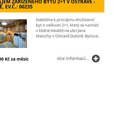
JEM ZAŘÍZENÉHO BYTU 2+1 V OSTRAVĚ -
, EV.Č.: 00235
Nabízíme k pronájmu družstevní
byt o velikosti 2+1, který se nachází
v klidné lokalitě na ulici Jana
Maluchy v Ostravě Dubině. Bytová..
více informací...
00 Kč za měsíc