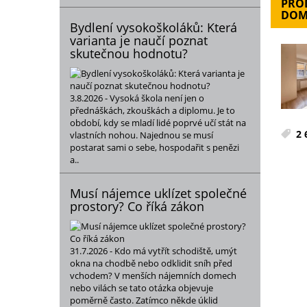
PROD
DOM
Bydlení vysokoškoláků: Která
varianta je naučí poznat
skutečnou hodnotu?
3.8.2026 - Vysoká škola není jen o
přednáškách, zkouškách a diplomu. Je to
období, kdy se mladí lidé poprvé učí stát na
2 
vlastních nohou. Najednou se musí
postarat sami o sebe, hospodařit s penězi
a..
Musí nájemce uklízet společné
prostory? Co říká zákon
31.7.2026 - Kdo má vytřít schodiště, umýt
okna na chodbě nebo odklidit sníh před
vchodem? V menších nájemních domech
nebo vilách se tato otázka objevuje
poměrně často. Zatímco někde úklid