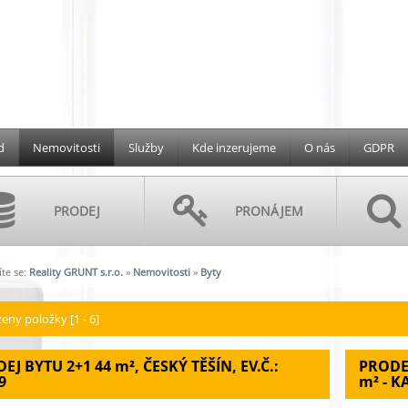
d
Nemovitosti
Služby
Kde inzerujeme
O nás
GDPR
PRODEJ
PRONÁJEM
te se:
Reality GRUNT s.r.o.
»
Nemovitosti
»
Byty
eny položky [1 - 6]
EJ BYTU 2+1 44
m²
, ČESKÝ TĚŠÍN, EV.Č.:
PRODE
9
m²
- K